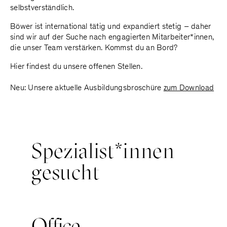
selbstverständlich.
Böwer ist international tätig und expandiert stetig – daher
sind wir auf der Suche nach engagierten Mitarbeiter*innen,
die unser Team verstärken. Kommst du an Bord?
Hier findest du unsere offenen Stellen.
Neu: Unsere aktuelle Ausbildungsbroschüre
zum Download
S
p
e
z
i
a
l
i
s
t
*
i
n
n
e
n
g
e
s
u
c
h
t
Office