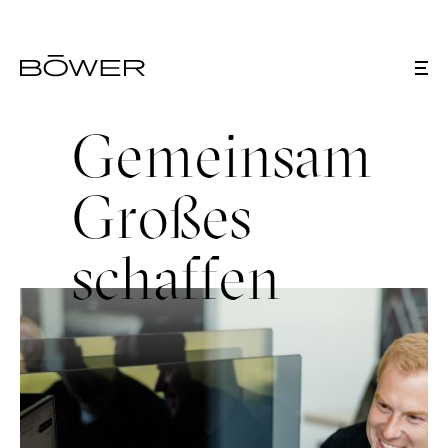
G
e
m
e
i
n
s
a
m
G
r
o
ß
e
s
s
c
h
a
f
f
e
n