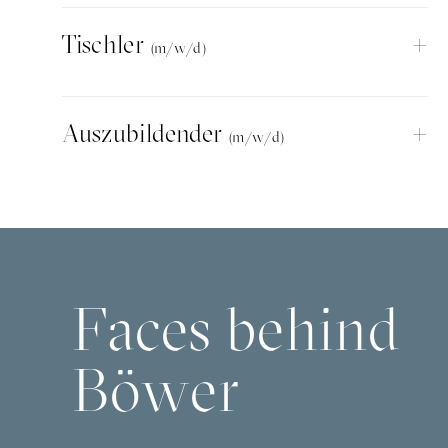
+
Tischler
(m/w/d)
+
Auszubildender
(m/w/d)
F
a
c
e
s
b
e
h
i
n
d
B
ö
w
e
r